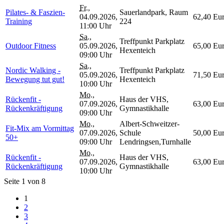
Fr.
,
Pilates- & Faszien-
Sauerlandpark, Raum
04.09.2026,
62,40 Eu
Training
224
11:00 Uhr
Sa.
,
Treffpunkt Parkplatz
Outdoor Fitness
05.09.2026,
65,00 Eu
Hexenteich
09:00 Uhr
Sa.
,
Nordic Walking -
Treffpunkt Parkplatz
05.09.2026,
71,50 Eu
Bewegung tut gut!
Hexenteich
10:00 Uhr
Mo.
,
Rückenfit -
Haus der VHS,
07.09.2026,
63,00 Eu
Rückenkräftigung
Gymnastikhalle
09:00 Uhr
Mo.
,
Albert-Schweitzer-
Fit-Mix am Vormittag
07.09.2026,
Schule
50,00 Eu
50+
09:00 Uhr
Lendringsen,Turnhalle
Mo.
,
Rückenfit -
Haus der VHS,
07.09.2026,
63,00 Eu
Rückenkräftigung
Gymnastikhalle
10:00 Uhr
Seite 1 von 8
1
2
3