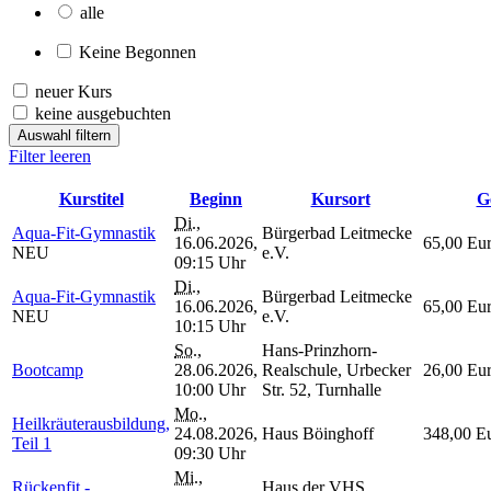
alle
Keine Begonnen
neuer Kurs
keine ausgebuchten
Auswahl filtern
Filter leeren
Kurstitel
Beginn
Kursort
G
Di.
,
Aqua-Fit-Gymnastik
Bürgerbad Leitmecke
16.06.2026,
65,00 Eu
NEU
e.V.
09:15 Uhr
Di.
,
Aqua-Fit-Gymnastik
Bürgerbad Leitmecke
16.06.2026,
65,00 Eu
NEU
e.V.
10:15 Uhr
So.
,
Hans-Prinzhorn-
Bootcamp
28.06.2026,
Realschule, Urbecker
26,00 Eu
10:00 Uhr
Str. 52, Turnhalle
Mo.
,
Heilkräuterausbildung,
24.08.2026,
Haus Böinghoff
348,00 E
Teil 1
09:30 Uhr
Mi.
,
Rückenfit -
Haus der VHS,