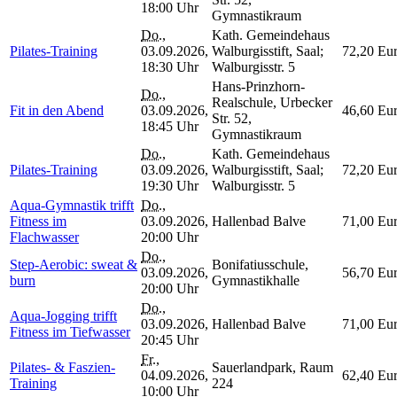
18:00 Uhr
Gymnastikraum
Do.
,
Kath. Gemeindehaus
Pilates-Training
03.09.2026,
Walburgisstift, Saal;
72,20 Eu
18:30 Uhr
Walburgisstr. 5
Hans-Prinzhorn-
Do.
,
Realschule, Urbecker
Fit in den Abend
03.09.2026,
46,60 Eu
Str. 52,
18:45 Uhr
Gymnastikraum
Do.
,
Kath. Gemeindehaus
Pilates-Training
03.09.2026,
Walburgisstift, Saal;
72,20 Eu
19:30 Uhr
Walburgisstr. 5
Aqua-Gymnastik trifft
Do.
,
Fitness im
03.09.2026,
Hallenbad Balve
71,00 Eu
Flachwasser
20:00 Uhr
Do.
,
Step-Aerobic: sweat &
Bonifatiusschule,
03.09.2026,
56,70 Eu
burn
Gymnastikhalle
20:00 Uhr
Do.
,
Aqua-Jogging trifft
03.09.2026,
Hallenbad Balve
71,00 Eu
Fitness im Tiefwasser
20:45 Uhr
Fr.
,
Pilates- & Faszien-
Sauerlandpark, Raum
04.09.2026,
62,40 Eu
Training
224
10:00 Uhr