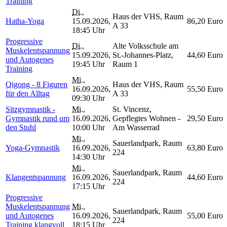
Training
Di.
,
Haus der VHS, Raum
Hatha-Yoga
15.09.2026,
86,20 Euro
A 33
18:45 Uhr
Progressive
Di.
,
Alte Volksschule am
Muskelentspannung
15.09.2026,
St.-Johannes-Platz,
44,60 Euro
und Autogenes
19:45 Uhr
Raum 1
Training
Mi.
,
Qigong - 8 Figuren
Haus der VHS, Raum
16.09.2026,
55,50 Euro
für den Alltag
A 33
09:30 Uhr
Sitzgymnastik -
Mi.
,
St. Vincenz,
Gymnastik rund um
16.09.2026,
Gepflegtes Wohnen -
29,50 Euro
den Stuhl
10:00 Uhr
Am Wasserrad
Mi.
,
Sauerlandpark, Raum
Yoga-Gymnastik
16.09.2026,
63,80 Euro
224
14:30 Uhr
Mi.
,
Sauerlandpark, Raum
Klangentspannung
16.09.2026,
44,60 Euro
224
17:15 Uhr
Progressive
Muskelentspannung
Mi.
,
Sauerlandpark, Raum
und Autogenes
16.09.2026,
55,00 Euro
224
Training klangvoll
18:15 Uhr