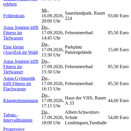
erleben
Mi.
,
Sauerlandpark, Raum
Feldenkrais
16.09.2026,
93,60 Euro
224
20:00 Uhr
Aqua Jogging trifft
Do.
,
Fitness im
17.09.2026,
Felsenmeerbad
85,50 Euro
Tiefwasser
14:45 Uhr
Do.
,
Eine kleine
Parkplatz
17.09.2026,
15,60 Euro
(Aus)Zeit im Wald
Panzergelände
15:30 Uhr
Aqua Jogging trifft
Do.
,
Fitness im
17.09.2026,
Felsenmeerbad
85,50 Euro
Tiefwasser
15:30 Uhr
Aqua-Gymnastik
Do.
,
trifft Fitness im
17.09.2026,
Felsenmeerbad
85,50 Euro
Flachwasser
16:15 Uhr
Do.
,
Haus der VHS, Raum
Klangentspannung
17.09.2026,
44,60 Euro
A 33
17:15 Uhr
Do.
,
Albert-Schweitzer-
Tabata -
17.09.2026,
Schule
54,00 Euro
Intervalltraining
18:00 Uhr
Lendringsen,Turnhalle
Progressive