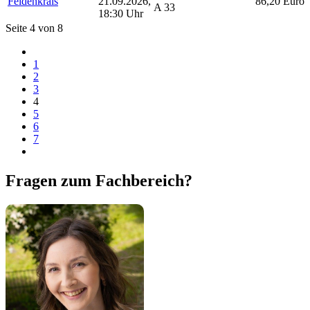
Feldenkrais
21.09.2026,
86,20 Euro
A 33
18:30 Uhr
Seite 4 von 8
1
2
3
4
5
6
7
Fragen zum Fachbereich?