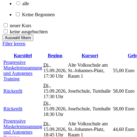
alle
Keine Begonnen
neuer Kurs
keine ausgebuchten
Auswahl filtern
Filter leeren
Kurstitel
Beginn
Kursort
Geb
Progressive
Di.
,
Alte Volksschule am
Muskelentspannung
15.09.2026,
St.-Johannes-Platz,
55,00 Euro
und Autogenes
17:30 Uhr
Raum 1
Training
Di.
,
Rückenfit
15.09.2026,
Josefschule, Turnhalle
58,00 Euro
17:30 Uhr
Di.
,
Rückenfit
15.09.2026,
Josefschule, Turnhalle
58,00 Euro
18:30 Uhr
Progressive
Di.
,
Alte Volksschule am
Muskelentspannung
15.09.2026,
St.-Johannes-Platz,
44,60 Euro
und Autogenes
18:45 Uhr
Raum 1