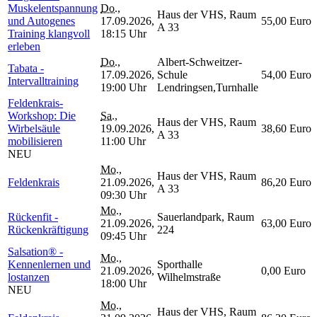
Muskelentspannung
Do.
,
Haus der VHS, Raum
und Autogenes
17.09.2026,
55,00 Euro
A 33
Training klangvoll
18:15 Uhr
erleben
Do.
,
Albert-Schweitzer-
Tabata -
17.09.2026,
Schule
54,00 Euro
Intervalltraining
19:00 Uhr
Lendringsen,Turnhalle
Feldenkrais-
Workshop: Die
Sa.
,
Haus der VHS, Raum
Wirbelsäule
19.09.2026,
38,60 Euro
A 33
mobilisieren
11:00 Uhr
NEU
Mo.
,
Haus der VHS, Raum
Feldenkrais
21.09.2026,
86,20 Euro
A 33
09:30 Uhr
Mo.
,
Rückenfit -
Sauerlandpark, Raum
21.09.2026,
63,00 Euro
Rückenkräftigung
224
09:45 Uhr
Salsation® -
Mo.
,
Kennenlernen und
Sporthalle
21.09.2026,
0,00 Euro
lostanzen
Wilhelmstraße
18:00 Uhr
NEU
Mo.
,
Haus der VHS, Raum