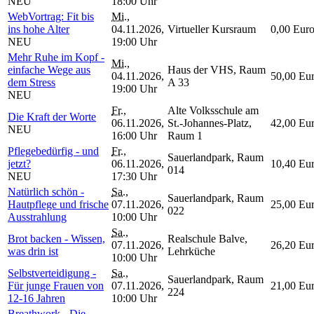
NEU
18:00 Uhr
WebVortrag: Fit bis
Mi.
,
ins hohe Alter
04.11.2026,
Virtueller Kursraum
0,00 Eur
NEU
19:00 Uhr
Mehr Ruhe im Kopf -
Mi.
,
einfache Wege aus
Haus der VHS, Raum
04.11.2026,
50,00 Eu
dem Stress
A 33
19:00 Uhr
NEU
Fr.
,
Alte Volksschule am
Die Kraft der Worte
06.11.2026,
St.-Johannes-Platz,
42,00 Eu
NEU
16:00 Uhr
Raum 1
Pflegebedürfig - und
Fr.
,
Sauerlandpark, Raum
jetzt?
06.11.2026,
10,40 Eu
014
NEU
17:30 Uhr
Natürlich schön -
Sa.
,
Sauerlandpark, Raum
Hautpflege und frische
07.11.2026,
25,00 Eu
022
Ausstrahlung
10:00 Uhr
Sa.
,
Brot backen - Wissen,
Realschule Balve,
07.11.2026,
26,20 Eu
was drin ist
Lehrküche
10:00 Uhr
Selbstverteidigung -
Sa.
,
Sauerlandpark, Raum
Für junge Frauen von
07.11.2026,
21,00 Eu
224
12-16 Jahren
10:00 Uhr
Breathwork - Die