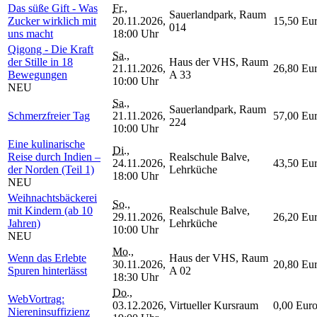
Das süße Gift - Was
Fr.
,
Sauerlandpark, Raum
Zucker wirklich mit
20.11.2026,
15,50 Eu
014
uns macht
18:00 Uhr
Qigong - Die Kraft
Sa.
,
der Stille in 18
Haus der VHS, Raum
21.11.2026,
26,80 Eu
Bewegungen
A 33
10:00 Uhr
NEU
Sa.
,
Sauerlandpark, Raum
Schmerzfreier Tag
21.11.2026,
57,00 Eu
224
10:00 Uhr
Eine kulinarische
Di.
,
Reise durch Indien –
Realschule Balve,
24.11.2026,
43,50 Eu
der Norden (Teil 1)
Lehrküche
18:00 Uhr
NEU
Weihnachtsbäckerei
So.
,
mit Kindern (ab 10
Realschule Balve,
29.11.2026,
26,20 Eu
Jahren)
Lehrküche
10:00 Uhr
NEU
Mo.
,
Wenn das Erlebte
Haus der VHS, Raum
30.11.2026,
20,80 Eu
Spuren hinterlässt
A 02
18:30 Uhr
Do.
,
WebVortrag:
03.12.2026,
Virtueller Kursraum
0,00 Eur
Niereninsuffizienz