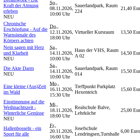
So.
,
Kraft der Atmung
Sauerlandpark, Raum
08.11.2026,
21,40 Eu
erleben
224
10:00 Uhr
NEU
Chronische
Do.
,
Erschöpfung - Auf die
12.11.2026,
Virtueller Kursraum
13,50 Eu
Warnsignale des
18:00 Uhr
Körpers achten
Nein sagen mit Herz
Sa.
,
Haus der VHS, Raum
und Klarheit
14.11.2026,
14,50 Eu
A 02
NEU
10:00 Uhr
Sa.
,
Die Akte Darm
Sauerlandpark, Raum
14.11.2026,
15,50 Eu
NEU
014
10:00 Uhr
Mo.
,
Eine kleine (Aus)Zeit
Treffpunkt Parkplatz
16.11.2026,
15,60 Eu
im Wald
Hexenteich
15:30 Uhr
Einstimmung auf die
Mi.
,
Weihnachtszeit -
Realschule Balve,
18.11.2026,
25,00 Eu
Winterliche Genüsse
Lehrküche
18:00 Uhr
NEU
Fr.
,
Hallenbosseln - ein
Josefschule
20.11.2026,
6,00 Eur
Sport für alle
Lendringsen,Turnhalle
16:00 Uhr