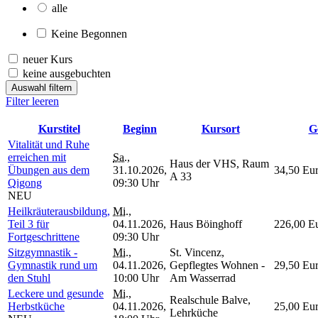
alle
Keine Begonnen
neuer Kurs
keine ausgebuchten
Auswahl filtern
Filter leeren
Kurstitel
Beginn
Kursort
G
Vitalität und Ruhe
erreichen mit
Sa.
,
Haus der VHS, Raum
Übungen aus dem
31.10.2026,
34,50 Eu
A 33
Qigong
09:30 Uhr
NEU
Heilkräuterausbildung,
Mi.
,
Teil 3 für
04.11.2026,
Haus Böinghoff
226,00 E
Fortgeschrittene
09:30 Uhr
Sitzgymnastik -
Mi.
,
St. Vincenz,
Gymnastik rund um
04.11.2026,
Gepflegtes Wohnen -
29,50 Eu
den Stuhl
10:00 Uhr
Am Wasserrad
Leckere und gesunde
Mi.
,
Realschule Balve,
Herbstküche
04.11.2026,
25,00 Eu
Lehrküche