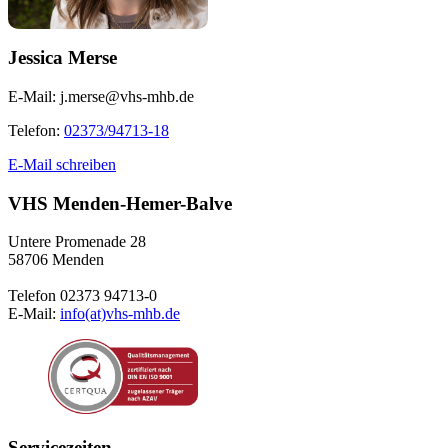
Jessica Merse
E-Mail:
j.merse@vhs-mhb.de
Telefon:
02373/94713-18
E-Mail schreiben
VHS Menden-Hemer-Balve
Untere Promenade 28
58706 Menden
Telefon 02373 94713-0
E-Mail:
info(at)vhs-mhb.de
Servicezeiten