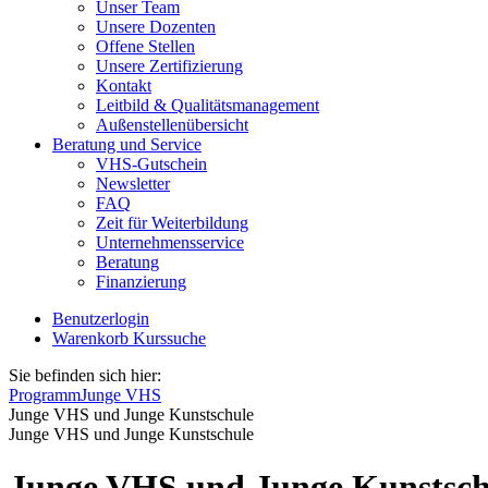
Unser Team
Unsere Dozenten
Offene Stellen
Unsere Zertifizierung
Kontakt
Leitbild & Qualitätsmanagement
Außenstellenübersicht
Beratung und Service
VHS-Gutschein
Newsletter
FAQ
Zeit für Weiterbildung
Unternehmensservice
Beratung
Finanzierung
Benutzerlogin
Warenkorb
Kurssuche
Sie befinden sich hier:
Programm
Junge VHS
Junge VHS und Junge Kunstschule
Junge VHS und Junge Kunstschule
Junge VHS und Junge Kunstsch