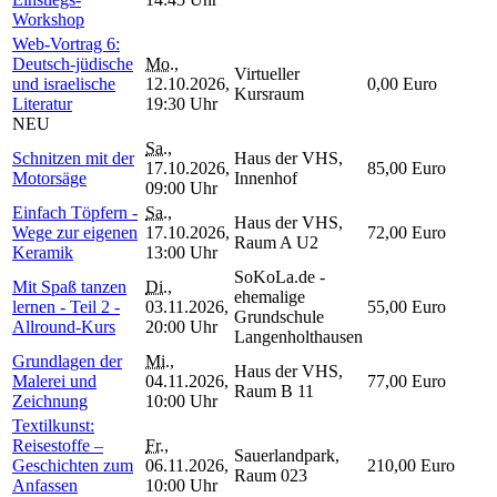
Workshop
Web-Vortrag 6:
Deutsch-jüdische
Mo.
,
Virtueller
und israelische
12.10.2026,
0,00 Euro
Kursraum
Literatur
19:30 Uhr
NEU
Sa.
,
Schnitzen mit der
Haus der VHS,
17.10.2026,
85,00 Euro
Motorsäge
Innenhof
09:00 Uhr
Einfach Töpfern -
Sa.
,
Haus der VHS,
Wege zur eigenen
17.10.2026,
72,00 Euro
Raum A U2
Keramik
13:00 Uhr
SoKoLa.de -
Mit Spaß tanzen
Di.
,
ehemalige
lernen - Teil 2 -
03.11.2026,
55,00 Euro
Grundschule
Allround-Kurs
20:00 Uhr
Langenholthausen
Grundlagen der
Mi.
,
Haus der VHS,
Malerei und
04.11.2026,
77,00 Euro
Raum B 11
Zeichnung
10:00 Uhr
Textilkunst:
Reisestoffe –
Fr.
,
Sauerlandpark,
Geschichten zum
06.11.2026,
210,00 Euro
Raum 023
Anfassen
10:00 Uhr