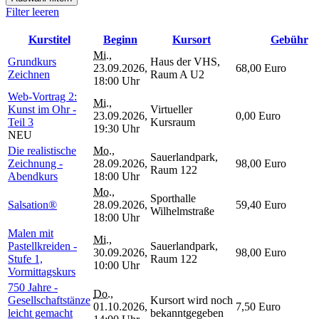
Filter leeren
Kurstitel
Beginn
Kursort
Gebühr
Mi.
,
Grundkurs
Haus der VHS,
23.09.2026,
68,00 Euro
Zeichnen
Raum A U2
18:00 Uhr
Web-Vortrag 2:
Mi.
,
Kunst im Ohr -
Virtueller
23.09.2026,
0,00 Euro
Teil 3
Kursraum
19:30 Uhr
NEU
Die realistische
Mo.
,
Sauerlandpark,
Zeichnung -
28.09.2026,
98,00 Euro
Raum 122
Abendkurs
18:00 Uhr
Mo.
,
Sporthalle
Salsation®
28.09.2026,
59,40 Euro
Wilhelmstraße
18:00 Uhr
Malen mit
Mi.
,
Pastellkreiden -
Sauerlandpark,
30.09.2026,
98,00 Euro
Stufe 1,
Raum 122
10:00 Uhr
Vormittagskurs
750 Jahre -
Do.
,
Gesellschaftstänze
Kursort wird noch
01.10.2026,
7,50 Euro
leicht gemacht
bekanntgegeben