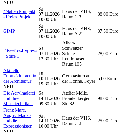
NEU
Sa.
,
*Nähen kompakt
Haus der VHS,
07.11.2026,
38,00 Euro
- Freies Projekt
Raum C 3
10:00 Uhr
Sa.
,
Haus der VHS,
GIMP
07.11.2026,
37,50 Euro
Raum A 21
10:00 Uhr
Albert-
Sa.
,
Schweitzer-
Discofox-Express
07.11.2026,
Schule
28,00 Euro
- Stufe 1
12:30 Uhr
Lendringsen,
Raum 105
Aktuelle
Di.
,
Entwicklungen in
Gymnasium an
10.11.2026,
5,00 Euro
der Architektur
der Hönne, Foyer
19:30 Uhr
NEU
Die Acrylmalerei
Sa.
,
Atelier Mölle,
und ihre
14.11.2026,
Fröndenberger
98,00 Euro
Mischtechniken
09:30 Uhr
Str. 82
Franz Marc,
August Macke
Sa.
,
Haus der VHS,
und die
14.11.2026,
25,00 Euro
Raum C 3
Expressionisten
10:00 Uhr
NEU