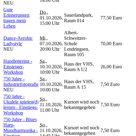
14:00 Uhr
NEU
Gute
Do.
,
Erinnerungen
Sauerlandpark,
01.10.2026,
77,50 Euro
tragen mein
Raum 014
15:00 Uhr
Leben
Albert-
Dance-Aerobic
Mi.
,
Schweitzer-
Ladystyle
07.10.2026,
Schule
70,00 Euro
NEU
20:00 Uhr
Lendringsen,
Raum 105
Handlettering -
Sa.
,
Haus der VHS,
Einsteiger-
10.10.2026,
26,00 Euro
Raum A U2
Workshop
10:00 Uhr
750 Jahre -
Sa.
,
Haus der VHS,
Industriefotografie
10.10.2026,
7,50 Euro
Raum A 15
NEU
10:00 Uhr
750 Jahre -
So.
,
Ukulele spielen(d)
Kursort wird noch
11.10.2026,
7,50 Euro
lernen - Einstiegs-
bekanntgegeben
11:00 Uhr
Workshop
750 Jahre - Blues
Harp-
So.
,
Kursort wird noch
Mundharmonika -
11.10.2026,
7,50 Euro
bekanntgegeben
Einstiegs-
14:45 Uhr