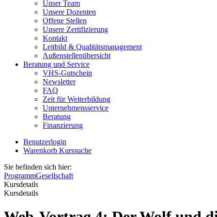
Unser Team
Unsere Dozenten
Offene Stellen
Unsere Zertifizierung
Kontakt
Leitbild & Qualitätsmanagement
Außenstellenübersicht
Beratung und Service
VHS-Gutschein
Newsletter
FAQ
Zeit für Weiterbildung
Unternehmensservice
Beratung
Finanzierung
Benutzerlogin
Warenkorb
Kurssuche
Sie befinden sich hier:
Programm
Gesellschaft
Kursdetails
Kursdetails
Web-Vortrag 4: Der Wolf und d