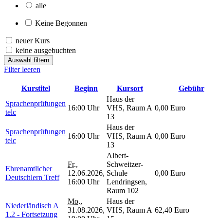
alle
Keine Begonnen
neuer Kurs
keine ausgebuchten
Auswahl filtern
Filter leeren
Kurstitel
Beginn
Kursort
Gebühr
Haus der
Sprachenprüfungen
16:00 Uhr
VHS, Raum A
0,00 Euro
telc
13
Haus der
Sprachenprüfungen
16:00 Uhr
VHS, Raum A
0,00 Euro
telc
13
Albert-
Fr.
,
Schweitzer-
Ehrenamtlicher
12.06.2026,
Schule
0,00 Euro
Deutschlern Treff
16:00 Uhr
Lendringsen,
Raum 102
Mo.
,
Haus der
Niederländisch A
31.08.2026,
VHS, Raum A
62,40 Euro
1.2 - Fortsetzung