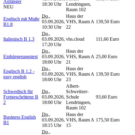
Anfänger
18:30 Uhr
Lendringsen,
NEU
Raum 102
Do.
,
Haus der
Englisch mit Muße
03.09.2026,
VHS, Raum A
139,50 Euro
B1.8
10:30 Uhr
22
Do.
,
Italienisch B 1.3
03.09.2026,
vhs.cloud
111,60 Euro
17:20 Uhr
Do.
,
Haus der
Einbürgerungstest
03.09.2026,
VHS, Raum A
25,00 Euro
18:00 Uhr
21
Do.
,
Haus der
Englisch B 1.2 -
03.09.2026,
VHS, Raum A
139,50 Euro
easy english
18:00 Uhr
23
Albert-
Schwedisch für
Do.
,
Schweitzer-
Fortgeschrittene B
03.09.2026,
Schule
93,60 Euro
2
18:00 Uhr
Lendringsen,
Raum 102
Do.
,
Haus der
Business English
03.09.2026,
VHS, Raum A
175,50 Euro
B1
18:15 Uhr
15
Do.
,