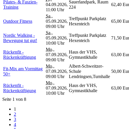
Pilates- & Faszien-
Sauerlandpark, Raum
04.09.2026,
62,40 Eu
Training
224
11:00 Uhr
Sa.
,
Treffpunkt Parkplatz
Outdoor Fitness
05.09.2026,
65,00 Eu
Hexenteich
09:00 Uhr
Sa.
,
Nordic Walking -
Treffpunkt Parkplatz
05.09.2026,
71,50 Eu
Bewegung tut gut!
Hexenteich
10:00 Uhr
Mo.
,
Rückenfit -
Haus der VHS,
07.09.2026,
63,00 Eu
Rückenkräftigung
Gymnastikhalle
09:00 Uhr
Mo.
,
Albert-Schweitzer-
Fit-Mix am Vormittag
07.09.2026,
Schule
50,00 Eu
50+
09:00 Uhr
Lendringsen,Turnhalle
Mo.
,
Rückenfit -
Haus der VHS,
07.09.2026,
63,00 Eu
Rückenkräftigung
Gymnastikhalle
10:00 Uhr
Seite 1 von 8
1
2
3
4