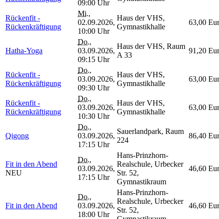
09:00 Uhr
Mi.
,
Rückenfit -
Haus der VHS,
02.09.2026,
63,00 Eu
Rückenkräftigung
Gymnastikhalle
10:00 Uhr
Do.
,
Haus der VHS, Raum
Hatha-Yoga
03.09.2026,
91,20 Eu
A 33
09:15 Uhr
Do.
,
Rückenfit -
Haus der VHS,
03.09.2026,
63,00 Eu
Rückenkräftigung
Gymnastikhalle
09:30 Uhr
Do.
,
Rückenfit -
Haus der VHS,
03.09.2026,
63,00 Eu
Rückenkräftigung
Gymnastikhalle
10:30 Uhr
Do.
,
Sauerlandpark, Raum
Qigong
03.09.2026,
86,40 Eu
224
17:15 Uhr
Hans-Prinzhorn-
Do.
,
Fit in den Abend
Realschule, Urbecker
03.09.2026,
46,60 Eu
NEU
Str. 52,
17:15 Uhr
Gymnastikraum
Hans-Prinzhorn-
Do.
,
Realschule, Urbecker
Fit in den Abend
03.09.2026,
46,60 Eu
Str. 52,
18:00 Uhr
Gymnastikraum