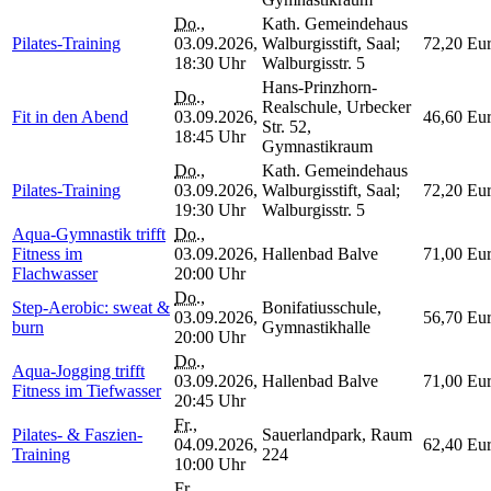
Do.
,
Kath. Gemeindehaus
Pilates-Training
03.09.2026,
Walburgisstift, Saal;
72,20 Eu
18:30 Uhr
Walburgisstr. 5
Hans-Prinzhorn-
Do.
,
Realschule, Urbecker
Fit in den Abend
03.09.2026,
46,60 Eu
Str. 52,
18:45 Uhr
Gymnastikraum
Do.
,
Kath. Gemeindehaus
Pilates-Training
03.09.2026,
Walburgisstift, Saal;
72,20 Eu
19:30 Uhr
Walburgisstr. 5
Aqua-Gymnastik trifft
Do.
,
Fitness im
03.09.2026,
Hallenbad Balve
71,00 Eu
Flachwasser
20:00 Uhr
Do.
,
Step-Aerobic: sweat &
Bonifatiusschule,
03.09.2026,
56,70 Eu
burn
Gymnastikhalle
20:00 Uhr
Do.
,
Aqua-Jogging trifft
03.09.2026,
Hallenbad Balve
71,00 Eu
Fitness im Tiefwasser
20:45 Uhr
Fr.
,
Pilates- & Faszien-
Sauerlandpark, Raum
04.09.2026,
62,40 Eu
Training
224
10:00 Uhr
Fr.
,