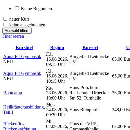
Keine Begonnen
neuer Kurs
keine ausgebuchten
Auswahl filtern
Filter leeren
Kurstitel
Beginn
Kursort
G
Di.
,
Aqua-Fit-Gymnastik
Bürgerbad Leitmecke
16.06.2026,
65,00 Eu
NEU
e.V.
09:15 Uhr
Di.
,
Aqua-Fit-Gymnastik
Bürgerbad Leitmecke
16.06.2026,
65,00 Eu
NEU
e.V.
10:15 Uhr
So.
,
Hans-Prinzhorn-
Bootcamp
28.06.2026,
Realschule, Urbecker
26,00 Eu
10:00 Uhr
Str. 52, Turnhalle
Mo.
,
Heilkräuterausbildung,
24.08.2026,
Haus Böinghoff
348,00 E
Teil 1
09:30 Uhr
Mi.
,
Rückenfit -
Haus der VHS,
02.09.2026,
63,00 Eu
Rückenkräftigung
Gymnastikhalle