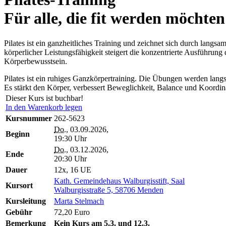
Für alle, die fit werden möchten
Pilates ist ein ganzheitliches Training und zeichnet sich durch lang
körperlicher Leistungsfähigkeit steigert die konzentrierte Ausführun
Körperbewusstsein.
Pilates ist ein ruhiges Ganzkörpertraining. Die Übungen werden lang
Es stärkt den Körper, verbessert Beweglichkeit, Balance und Koordin
Dieser Kurs ist buchbar!
In den Warenkorb legen
Kursnummer
262-5623
Do.
, 03.09.2026,
Beginn
19:30 Uhr
Do.
, 03.12.2026,
Ende
20:30 Uhr
Dauer
12x, 16 UE
Kath. Gemeindehaus Walburgisstift, Saal
Kursort
Walburgisstraße 5, 58706 Menden
Kursleitung
Marta Stelmach
Gebühr
72,20 Euro
Bemerkung
Kein Kurs am 5.3. und 12.3.