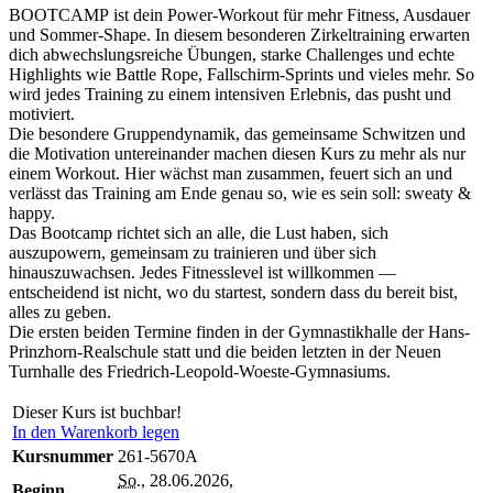
BOOTCAMP ist dein Power-Workout für mehr Fitness, Ausdauer
und Sommer-Shape. In diesem besonderen Zirkeltraining erwarten
dich abwechslungsreiche Übungen, starke Challenges und echte
Highlights wie Battle Rope, Fallschirm-Sprints und vieles mehr. So
wird jedes Training zu einem intensiven Erlebnis, das pusht und
motiviert.
Die besondere Gruppendynamik, das gemeinsame Schwitzen und
die Motivation untereinander machen diesen Kurs zu mehr als nur
einem Workout. Hier wächst man zusammen, feuert sich an und
verlässt das Training am Ende genau so, wie es sein soll: sweaty &
happy.
Das Bootcamp richtet sich an alle, die Lust haben, sich
auszupowern, gemeinsam zu trainieren und über sich
hinauszuwachsen. Jedes Fitnesslevel ist willkommen —
entscheidend ist nicht, wo du startest, sondern dass du bereit bist,
alles zu geben.
Die ersten beiden Termine finden in der Gymnastikhalle der Hans-
Prinzhorn-Realschule statt und die beiden letzten in der Neuen
Turnhalle des Friedrich-Leopold-Woeste-Gymnasiums.
Dieser Kurs ist buchbar!
In den Warenkorb legen
Kursnummer
261-5670A
So.
, 28.06.2026,
Beginn