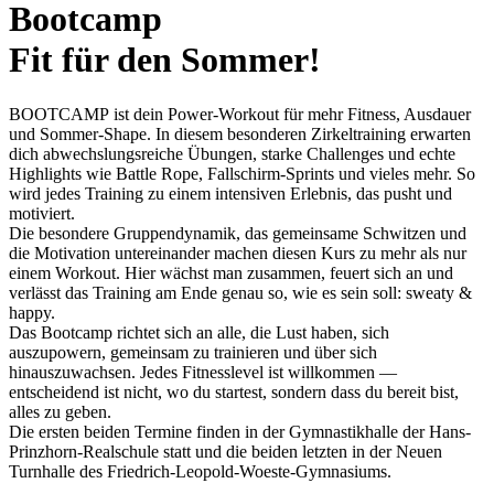
Bootcamp
Fit für den Sommer!
BOOTCAMP ist dein Power-Workout für mehr Fitness, Ausdauer
und Sommer-Shape. In diesem besonderen Zirkeltraining erwarten
dich abwechslungsreiche Übungen, starke Challenges und echte
Highlights wie Battle Rope, Fallschirm-Sprints und vieles mehr. So
wird jedes Training zu einem intensiven Erlebnis, das pusht und
motiviert.
Die besondere Gruppendynamik, das gemeinsame Schwitzen und
die Motivation untereinander machen diesen Kurs zu mehr als nur
einem Workout. Hier wächst man zusammen, feuert sich an und
verlässt das Training am Ende genau so, wie es sein soll: sweaty &
happy.
Das Bootcamp richtet sich an alle, die Lust haben, sich
auszupowern, gemeinsam zu trainieren und über sich
hinauszuwachsen. Jedes Fitnesslevel ist willkommen —
entscheidend ist nicht, wo du startest, sondern dass du bereit bist,
alles zu geben.
Die ersten beiden Termine finden in der Gymnastikhalle der Hans-
Prinzhorn-Realschule statt und die beiden letzten in der Neuen
Turnhalle des Friedrich-Leopold-Woeste-Gymnasiums.