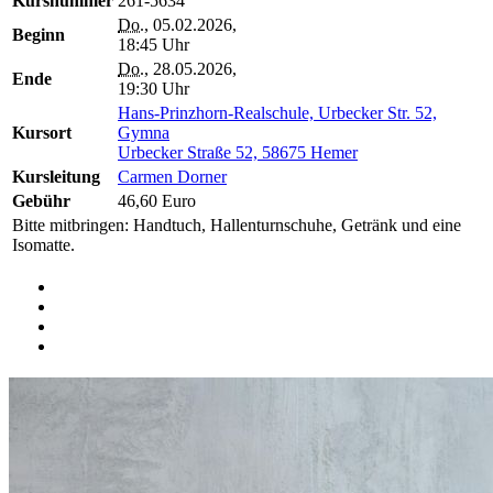
Kursnummer
261-5634
Do.
, 05.02.2026,
Beginn
18:45 Uhr
Do.
, 28.05.2026,
Ende
19:30 Uhr
Hans-Prinzhorn-Realschule, Urbecker Str. 52,
Kursort
Gymna
Urbecker Straße 52, 58675 Hemer
Kursleitung
Carmen Dorner
Gebühr
46,60 Euro
Bitte mitbringen: Handtuch, Hallenturnschuhe, Getränk und eine
Isomatte.