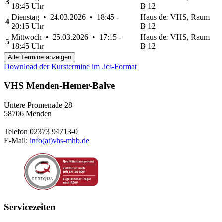
3
18:45 Uhr
B 12
Dienstag • 24.03.2026 • 18:45 -
Haus der VHS, Raum
4
20:15 Uhr
B 12
Mittwoch • 25.03.2026 • 17:15 -
Haus der VHS, Raum
5
18:45 Uhr
B 12
Alle Termine anzeigen
Download der Kurstermine im .ics-Format
VHS Menden-Hemer-Balve
Untere Promenade 28
58706 Menden
Telefon 02373 94713-0
E-Mail:
info(at)vhs-mhb.de
Servicezeiten