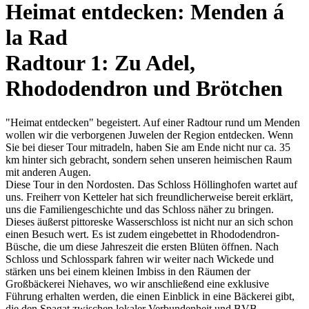
Heimat entdecken: Menden á
la Rad
Radtour 1: Zu Adel,
Rhododendron und Brötchen
"Heimat entdecken" begeistert. Auf einer Radtour rund um Menden
wollen wir die verborgenen Juwelen der Region entdecken. Wenn
Sie bei dieser Tour mitradeln, haben Sie am Ende nicht nur ca. 35
km hinter sich gebracht, sondern sehen unseren heimischen Raum
mit anderen Augen.
Diese Tour in den Nordosten. Das Schloss Höllinghofen wartet auf
uns. Freiherr von Ketteler hat sich freundlicherweise bereit erklärt,
uns die Familiengeschichte und das Schloss näher zu bringen.
Dieses äußerst pittoreske Wasserschloss ist nicht nur an sich schon
einen Besuch wert. Es ist zudem eingebettet in Rhododendron-
Büsche, die um diese Jahreszeit die ersten Blüten öffnen. Nach
Schloss und Schlosspark fahren wir weiter nach Wickede und
stärken uns bei einem kleinen Imbiss in den Räumen der
Großbäckerei Niehaves, wo wir anschließend eine exklusive
Führung erhalten werden, die einen Einblick in eine Bäckerei gibt,
die den Spagat zwischen lokaler Verbundenheit und BVB-