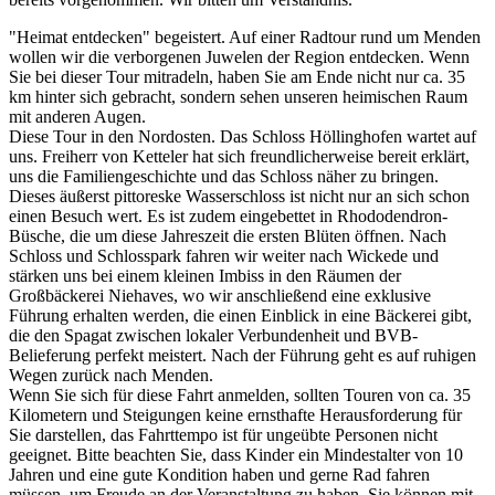
"Heimat entdecken" begeistert. Auf einer Radtour rund um Menden
wollen wir die verborgenen Juwelen der Region entdecken. Wenn
Sie bei dieser Tour mitradeln, haben Sie am Ende nicht nur ca. 35
km hinter sich gebracht, sondern sehen unseren heimischen Raum
mit anderen Augen.
Diese Tour in den Nordosten. Das Schloss Höllinghofen wartet auf
uns. Freiherr von Ketteler hat sich freundlicherweise bereit erklärt,
uns die Familiengeschichte und das Schloss näher zu bringen.
Dieses äußerst pittoreske Wasserschloss ist nicht nur an sich schon
einen Besuch wert. Es ist zudem eingebettet in Rhododendron-
Büsche, die um diese Jahreszeit die ersten Blüten öffnen. Nach
Schloss und Schlosspark fahren wir weiter nach Wickede und
stärken uns bei einem kleinen Imbiss in den Räumen der
Großbäckerei Niehaves, wo wir anschließend eine exklusive
Führung erhalten werden, die einen Einblick in eine Bäckerei gibt,
die den Spagat zwischen lokaler Verbundenheit und BVB-
Belieferung perfekt meistert. Nach der Führung geht es auf ruhigen
Wegen zurück nach Menden.
Wenn Sie sich für diese Fahrt anmelden, sollten Touren von ca. 35
Kilometern und Steigungen keine ernsthafte Herausforderung für
Sie darstellen, das Fahrttempo ist für ungeübte Personen nicht
geeignet. Bitte beachten Sie, dass Kinder ein Mindestalter von 10
Jahren und eine gute Kondition haben und gerne Rad fahren
müssen, um Freude an der Veranstaltung zu haben. Sie können mit