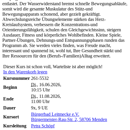
entlastet. Der Wasserwiderstand bremst schnelle Bewegungsabläufe,
somit wird die gesamte Muskulatur des Stütz-und
Bewegungsapparats schonend, aber gezielt gekräftigt.
Abwechslungsreiche Übungselemente stärken das Herz-
Kreislaufsystem, verbessern die Konzentrations-und
Orientierungsfähigkeit, schulen den Gleichgewichtssinn, steigern
Ausdauer, Fitness und körperliches Wohlbefinden. Kleine Spiele,
Partner-Übungen, Dehnungs-und Entspannungsphasen runden das
Programm ab. Sie werden vieles finden, was Freude macht,
interessant und spannend ist, wohl tut, Ihre Gesundheit stärkt und
Ihre Ressourcen für den (Berufs-/Familien)Alltag erweitert.
Dieser Kurs ist schon voll, Warteliste ist aber möglich!
In den Warenkorb legen
Kursnummer
261-5532
Di.
, 16.06.2026,
Beginn
10:15 Uhr
Di.
, 11.08.2026,
Ende
11:00 Uhr
Dauer
9x, 9 UE
Bürgerbad Leitmecke e.V.
Kursort
Bürgermeister-Rau-Str. 2, 58706 Menden
Kursleitung
Petra Schöpf