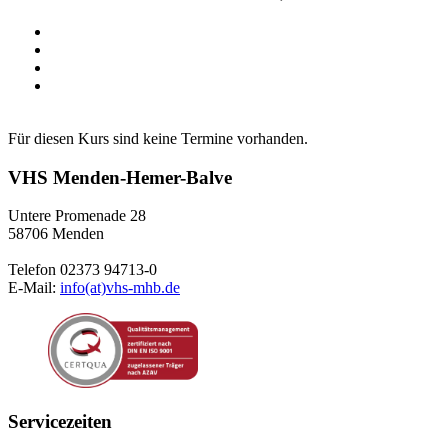
Für diesen Kurs sind keine Termine vorhanden.
VHS Menden-Hemer-Balve
Untere Promenade 28
58706 Menden
Telefon 02373 94713-0
E-Mail:
info(at)vhs-mhb.de
Servicezeiten