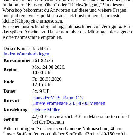
funktioniert "Kurven nähen" oder "Rückwärtsgang"? In diesem
Workshop bekommst du Antworten auf diese und weitere Fragen
und probierst vieles praktisch aus. Jetzt bist du bereit, um erste
kleine Nähprojekte umzusetzen.
Es stehen ausreichend Schulungsnähmaschinen zur Verfügung. Für
das spätere Arbeiten zu Hause wird aber das Mitbringen der eigenen
Koffernähmaschine empfohlen.
Dieser Kurs ist buchbar!
In den Warenkorb legen
Kursnummer
261-82535
Mo.
, 24.08.2026,
Beginn
10:00 Uhr
Fr.
, 28.08.2026,
Ende
12:15 Uhr
Dauer
3x, 9 UE
Haus der VHS, Raum C 3
Kursort
Untere Promenade 28, 58706 Menden
Kursleitung
Helene Müller
42,00 Euro zusätzlich 3 Euro Materialkosten direkt
Gebühr
bei der Dozentin
Bitte mitbringen: Nur bereits vorhandene Nähmaschine, 40 cm
langer Stoffstreifen von üblicher Stoffrolle (Breite 140/150 cm) in