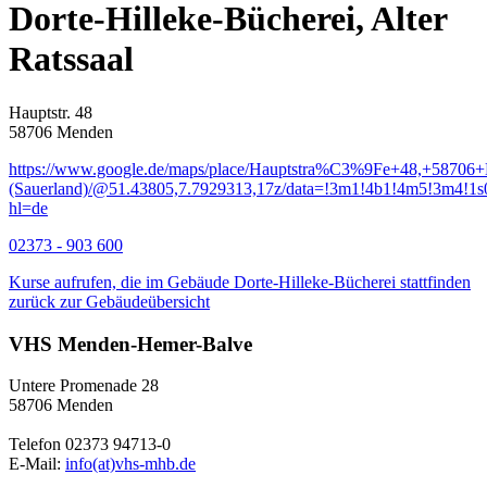
Dorte-Hilleke-Bücherei, Alter
Ratssaal
Hauptstr. 48
58706 Menden
https://www.google.de/maps/place/Hauptstra%C3%9Fe+48,+58706
(Sauerland)/@51.43805,7.7929313,17z/data=!3m1!4b1!4m5!3m4!
hl=de
02373 - 903 600
Kurse aufrufen, die im Gebäude Dorte-Hilleke-Bücherei stattfinden
zurück zur Gebäudeübersicht
VHS Menden-Hemer-Balve
Untere Promenade 28
58706 Menden
Telefon 02373 94713-0
E-Mail:
info(at)vhs-mhb.de