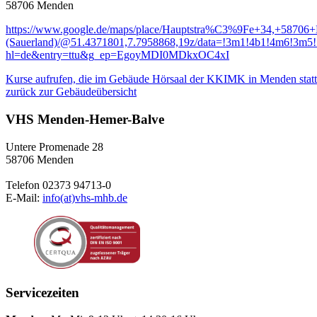
58706 Menden
https://www.google.de/maps/place/Hauptstra%C3%9Fe+34,+58706
(Sauerland)/@51.4371801,7.7958868,19z/data=!3m1!4b1!4m6!3
hl=de&entry=ttu&g_ep=EgoyMDI0MDkxOC4xI
Kurse aufrufen, die im Gebäude Hörsaal der KKIMK in Menden statt
zurück zur Gebäudeübersicht
VHS Menden-Hemer-Balve
Untere Promenade 28
58706 Menden
Telefon 02373 94713-0
E-Mail:
info(at)vhs-mhb.de
Servicezeiten