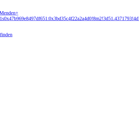
+Menden+
m5!1s0x47b969e8497df651:0x3bd35c4f22a2a4d0!8m2!3d51.4371793!
finden