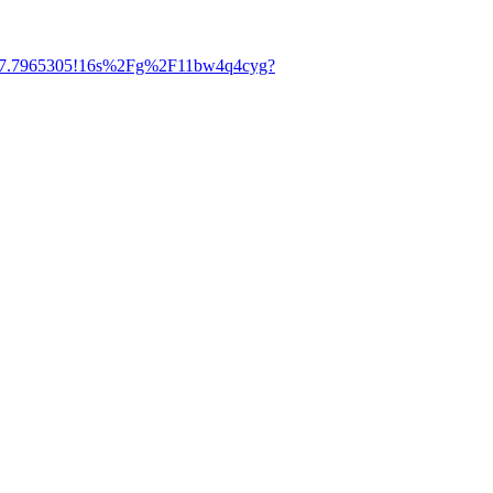
4d7.7965305!16s%2Fg%2F11bw4q4cyg?