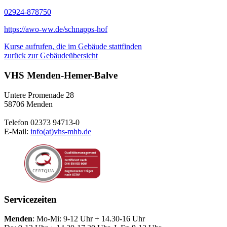
02924-878750
https://awo-ww.de/schnapps-hof
Kurse aufrufen, die im Gebäude stattfinden
zurück zur Gebäudeübersicht
VHS Menden-Hemer-Balve
Untere Promenade 28
58706 Menden
Telefon 02373 94713-0
E-Mail:
info(at)vhs-mhb.de
Servicezeiten
Menden
: Mo-Mi: 9-12 Uhr + 14.30-16 Uhr